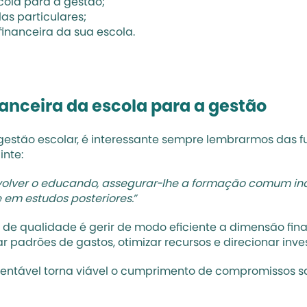
cola para a gestão;
las particulares;
inanceira da sua escola.
anceira da escola para a gestão 
estão escolar
inte:
olver o educando, assegurar-lhe a formação comum indi
fornecer-lhe meios para progredir no trabalho e em estudos posteriores.”	
 qualidade é gerir de modo eficiente a dimensão financ
r padrões de gastos, otimizar recursos e direcionar inves
tável torna viável o cumprimento de compromissos salar