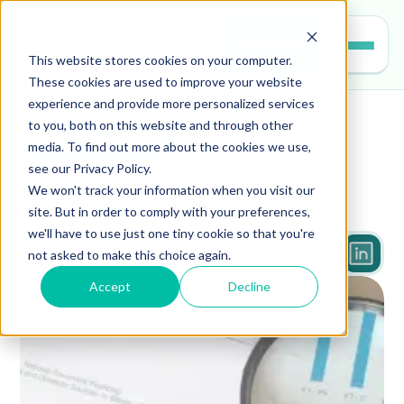
Entrar
This website stores cookies on your computer.
These cookies are used to improve your website
experience and provide more personalized services
to you, both on this website and through other
gestao-escolar
media. To find out more about the cookies we use,
see our Privacy Policy.
Como fazer um relatório de 
We won't track your information when you visit our
gestão escolar eficiente?
site. But in order to comply with your preferences,
we'll have to use just one tiny cookie so that you're
not asked to make this choice again.
3 min
Accept
Decline