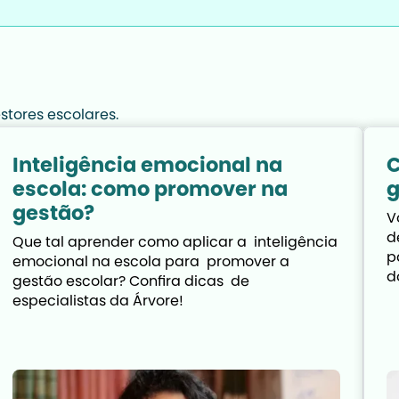
tores escolares.
Inteligência emocional na
C
escola: como promover na
g
gestão?
V
d
Que tal aprender como aplicar a  inteligência 
p
emocional na escola para  promover a 
d
gestão escolar? Confira dicas  de 
especialistas da Árvore!