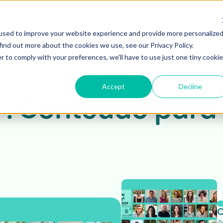
qui...
used to improve your website experience and provide more personalize
find out more about the cookies we use, see our Privacy Policy.
r to comply with your preferences, we'll have to use just one tiny cookie
Accept
Decline
 : Conteúdo para 
C