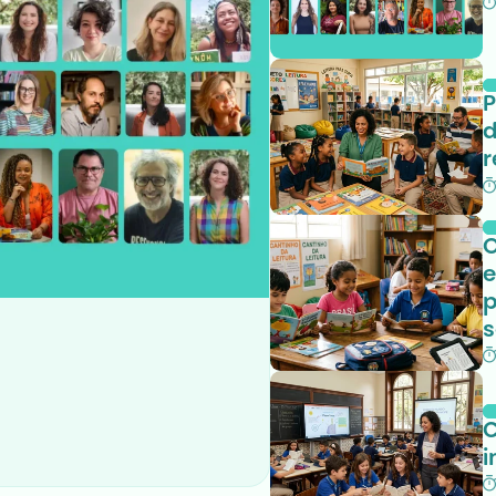
P
d
O
e
p
s
C
i