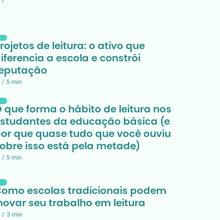
/
rojetos de leitura: o ativo que 
iferencia a escola e constrói 
reputação
/
5 min
 que forma o hábito de leitura nos 
studantes da educação básica (e 
or que quase tudo que você ouviu 
obre isso está pela metade) 
/
5 min
omo escolas tradicionais podem 
novar seu trabalho em leitura
/
3 min