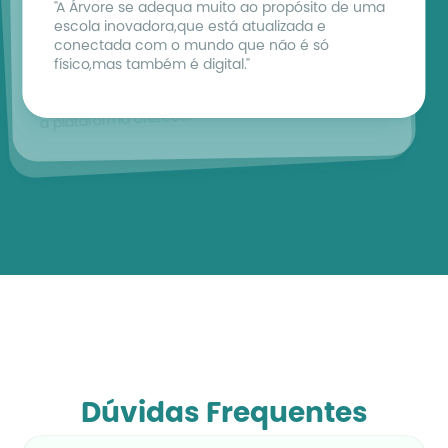
Haroldo Costa
"A Árvore se adequa muito ao propósito de uma 
Simone Araújo
Diretor do Colégio Santa Maria Minas
escola inovadora,que está atualizada e 
Gestora do Colégio Salesiano Santa Rosa
"Uma parceria como a Árvore, com certeza, nos 
conectada com o mundo que não é só 
"Por meio da Árvore a gente consegue 
auxilia na preparação deste estudante para 
físico,mas também é digital."
acompanhar os alunos e também as famílias 
viver, conviver e transformar um mundo que 
conseguem perceber o nível de segurança que 
ainda não existe."
a plataforma oferece."
Dúvidas Frequentes