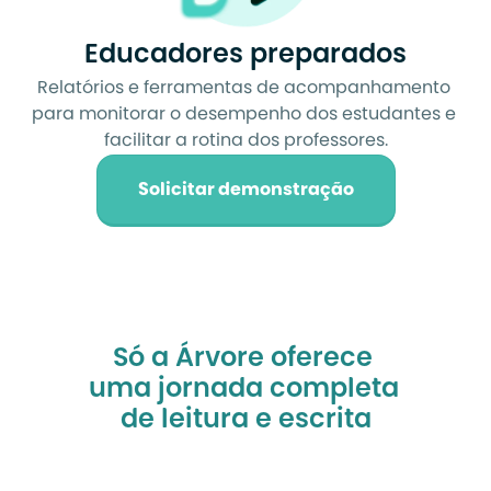
Educadores preparados
Relatórios e ferramentas de acompanhamento 
para monitorar o desempenho dos estudantes e 
facilitar a rotina dos professores.
Solicitar demonstração
Só a Árvore oferece 
uma jornada completa 
de leitura e escrita
do jeito certo para 
a sua escola