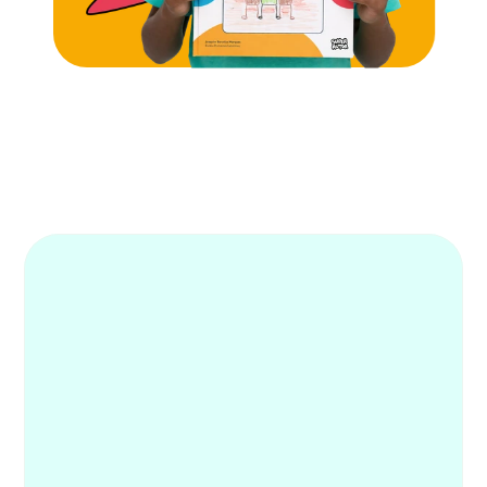
Alunos mais engajados
Famílias mais tranquilas
Educadores mais empoderados
Já é nosso cliente? 
Entre 
clicando aqui.