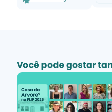
1
0
Você pode gostar t