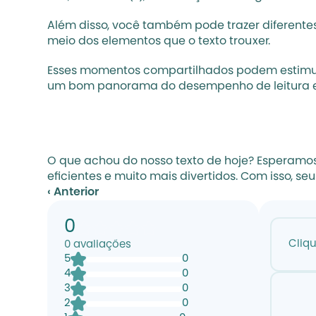
Além disso, você também pode trazer diferente
meio dos elementos que o texto trouxer.
Esses momentos compartilhados podem estimular 
um bom panorama do desempenho de leitura e 
O que achou do nosso texto de hoje? Esperamos 
eficientes e muito mais divertidos. Com isso, s
‹ Anterior
0
Cliq
0
avaliações
5
0
4
0
3
0
2
0