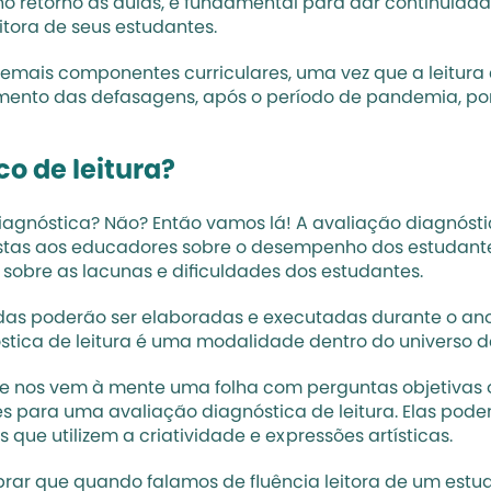
no 
retorno às aulas
, é fundamental para dar continuida
tora de seus estudantes. 
mais componentes curriculares, uma vez que a leitura é 
ento das defasagens, após o período de pandemia, po
co de leitura?
 diagnóstica? Não? Então vamos lá! A avaliação diagnó
postas aos educadores sobre o desempenho dos estudantes.
sobre as lacunas e dificuldades dos estudantes. 
adas poderão ser elaboradas e executadas durante o ano 
stica de leitura é uma modalidade dentro do universo d
e nos vem à mente uma folha com perguntas objetivas ou
es para uma avaliação diagnóstica de leitura. Elas pode
 que utilizem a criatividade e expressões artísticas.
mbrar que quando falamos de fluência leitora de um estud