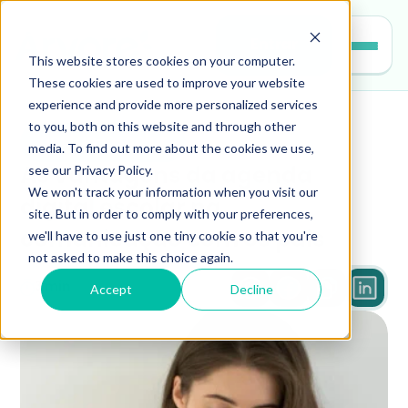
Entrar
This website stores cookies on your computer.
These cookies are used to improve your website
experience and provide more personalized services
to you, both on this website and through other
gestao-escolar
media. To find out more about the cookies we use,
see our Privacy Policy.
As vantagens da agenda 
We won't track your information when you visit our
digital escolar na 
site. But in order to comply with your preferences,
we'll have to use just one tiny cookie so that you're
comunicação com os pais
not asked to make this choice again.
Accept
Decline
3 min