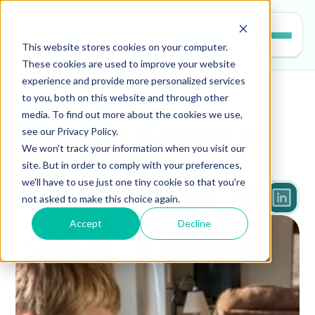
Entrar
This website stores cookies on your computer.
These cookies are used to improve your website
experience and provide more personalized services
to you, both on this website and through other
educacao
media. To find out more about the cookies we use,
see our Privacy Policy.
Como apoiar as famílias no 
We won't track your information when you visit our
ensino híbrido
site. But in order to comply with your preferences,
we'll have to use just one tiny cookie so that you're
not asked to make this choice again.
5 minutos
Accept
Decline