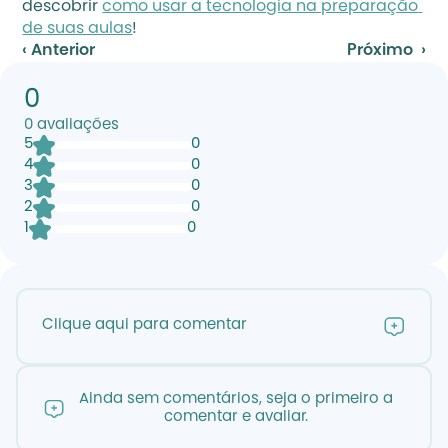
descobrir 
como usar a tecnologia na preparação 
de suas aulas
!
‹ Anterior
Próximo  ›
0
0
avaliações
5
0
4
0
3
0
2
0
1
0
Clique aqui para comentar
Ainda sem comentários, seja o primeiro a
comentar e avaliar.