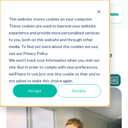
Entrar
This website stores cookies on your computer.
These cookies are used to improve your website
experience and provide more personalized services
to you, both on this website and through other
gestao-escolar
media. To find out more about the cookies we use,
see our Privacy Policy.
6 vantagens do aplicativo de 
We won't track your information when you visit our
comunicação escolar
site. But in order to comply with your preferences,
we'll have to use just one tiny cookie so that you're
not asked to make this choice again.
3 min
Accept
Decline