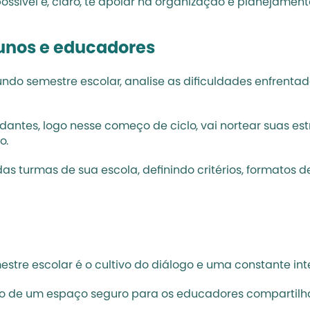
possível e, claro, te apoiar na organização e planejament
lunos e educadores
do semestre escolar, analise as dificuldades enfrentad
antes, logo nesse começo de ciclo, vai nortear suas es
o.
das turmas de sua escola, definindo critérios, formatos
tre escolar é o cultivo do diálogo e uma constante int
nto de um espaço seguro para os educadores compartilh