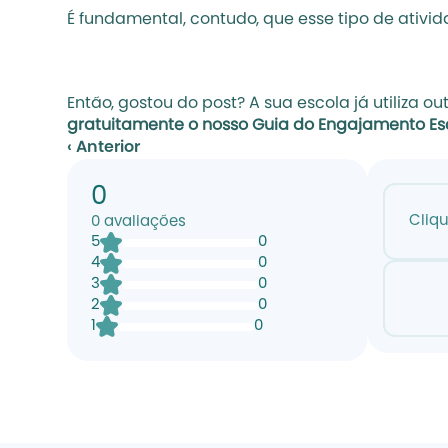
É fundamental, contudo, que esse tipo de ativ
Então, gostou do post? A sua escola já utiliza 
gratuitamente o nosso Guia do Engajamento Es
‹ Anterior
0
Cliq
0
avaliações
5
0
4
0
3
0
2
0
1
0