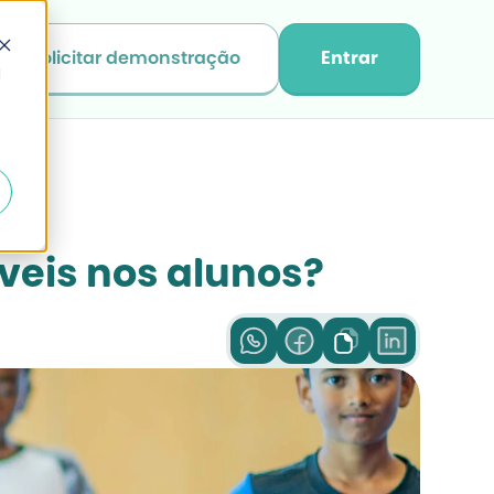
Solicitar demonstração
Entrar
d
veis nos alunos?