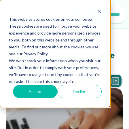
Entrar
This website stores cookies on your computer.
These cookies are used to improve your website
experience and provide more personalized services
to you, both on this website and through other
gestao-escolar
media. To find out more about the cookies we use,
see our Privacy Policy.
O que é o relatório de leitura e 
We won't track your information when you visit our
como fazê-lo
site. But in order to comply with your preferences,
we'll have to use just one tiny cookie so that you're
not asked to make this choice again.
3 min
Accept
Decline