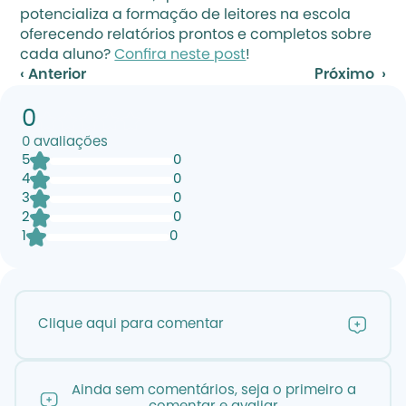
potencializa a formação de leitores na escola 
oferecendo relatórios prontos e completos sobre 
cada aluno? 
Confira neste post
!
‹ Anterior
Próximo  ›
0
0
avaliações
5
0
4
0
3
0
2
0
1
0
Clique aqui para comentar
Ainda sem comentários, seja o primeiro a