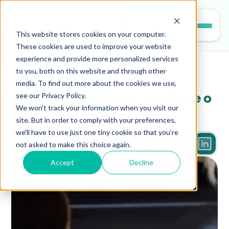
Entrar
This website stores cookies on your computer.
These cookies are used to improve your website
experience and provide more personalized services
to you, both on this website and through other
gestao-escolar
media. To find out more about the cookies we use,
see our Privacy Policy.
Inovação na escola: o que é e o 
We won't track your information when you visit our
que buscam os pais?
site. But in order to comply with your preferences,
we'll have to use just one tiny cookie so that you're
not asked to make this choice again.
3 min
Accept
Decline