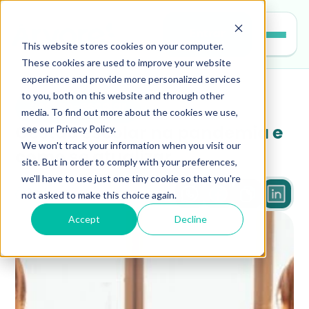
Entrar
This website stores cookies on your computer.
These cookies are used to improve your website
experience and provide more personalized services
to you, both on this website and through other
gestao-escolar
media. To find out more about the cookies we use,
see our Privacy Policy.
Gestão escolar na pandemia e 
We won't track your information when you visit our
como se atualizar
site. But in order to comply with your preferences,
we'll have to use just one tiny cookie so that you're
not asked to make this choice again.
2 min
Accept
Decline