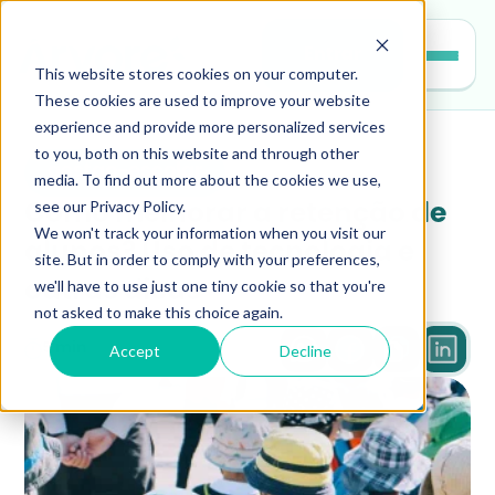
Entrar
This website stores cookies on your computer.
These cookies are used to improve your website
experience and provide more personalized services
to you, both on this website and through other
gestao-escolar
media. To find out more about the cookies we use,
see our Privacy Policy.
Como melhorar a retenção de 
We won't track your information when you visit our
alunos? Uso de tecnologia e 
site. But in order to comply with your preferences,
we'll have to use just one tiny cookie so that you're
outras dicas
not asked to make this choice again.
Accept
Decline
5 min