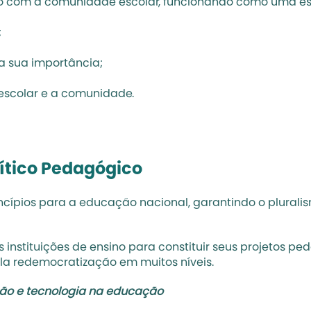
nto com a comunidade escolar, funcionando como uma es
;
 a sua importância;
 escolar e a comunidade.
lítico Pedagógico
rincípios para a educação nacional, garantindo o plura
stituições de ensino para constituir seus 
projetos pe
ela redemocratização em muitos níveis.
ção e tecnologia na educação