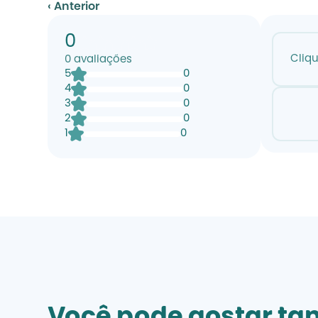
‹ Anterior
0
Cliq
0
avaliações
5
0
4
0
3
0
2
0
1
0