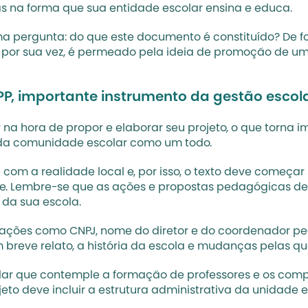
na forma que sua entidade escolar ensina e educa.
 pergunta: do que este documento é constituído? De for
PPP, por sua vez, é permeado pela ideia de promoção de
P, importante instrumento da gestão escol
 na hora de propor e elaborar seu projeto, o que torna i
os da comunidade escolar como um todo.
om a realidade local e, por isso, o texto deve começar p
nele. Lembre-se que as ações e propostas pedagógicas 
 da sua escola.
rmações como CNPJ, nome do diretor e do coordenador p
 um breve relato, a história da escola e mudanças pelas q
lar que contemple a formação de professores e os comp
ojeto deve incluir a estrutura administrativa da unidade 