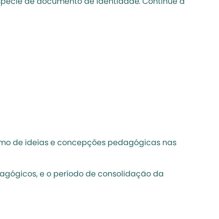
pécie de documento de identidade. Continue a 
lismo de ideias e concepções pedagógicas nas 
dagógicos
, e o período de consolidação da 