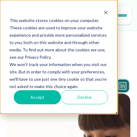
Entrar
This website stores cookies on your computer.
These cookies are used to improve your website
experience and provide more personalized services
to you, both on this website and through other
leitura
media. To find out more about the cookies we use,
see our Privacy Policy.
Qual é a importância da 
We won't track your information when you visit our
leitura?
site. But in order to comply with your preferences,
we'll have to use just one tiny cookie so that you're
not asked to make this choice again.
4 min
Accept
Decline