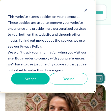
Entrar
This website stores cookies on your computer.
These cookies are used to improve your website
experience and provide more personalized services
to you, both on this website and through other
gestao-escolar
media. To find out more about the cookies we use,
see our Privacy Policy.
10 indicadores de gestão 
We won't track your information when you visit our
escolar para acompanhar e 
site. But in order to comply with your preferences,
we'll have to use just one tiny cookie so that you're
analisar
not asked to make this choice again.
Accept
Decline
5 min