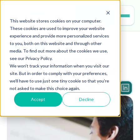
Entrar
This website stores cookies on your computer.
These cookies are used to improve your website
experience and provide more personalized services
to you, both on this website and through other
educacao
media. To find out more about the cookies we use,
see our Privacy Policy.
Projetos de Vida no Novo 
We won't track your information when you visit our
Ensino Médio: guia completo
site. But in order to comply with your preferences,
we'll have to use just one tiny cookie so that you're
not asked to make this choice again.
3 min
Accept
Decline