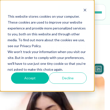
Entrar
This website stores cookies on your computer.
These cookies are used to improve your website
experience and provide more personalized services
to you, both on this website and through other
gestao-escolar
media. To find out more about the cookies we use,
see our Privacy Policy.
Propaganda de Escola: 20 
We won't track your information when you visit our
ideias para sua instituição
site. But in order to comply with your preferences,
we'll have to use just one tiny cookie so that you're
not asked to make this choice again.
3 min
Accept
Decline