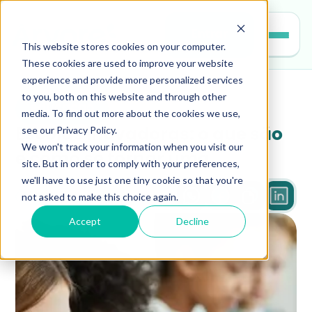
Entrar
This website stores cookies on your computer.
These cookies are used to improve your website
experience and provide more personalized services
to you, both on this website and through other
educacao
media. To find out more about the cookies we use,
see our Privacy Policy.
Escolas inovadoras: o que são 
We won't track your information when you visit our
e como se tornar uma
site. But in order to comply with your preferences,
we'll have to use just one tiny cookie so that you're
not asked to make this choice again.
4 min
Accept
Decline