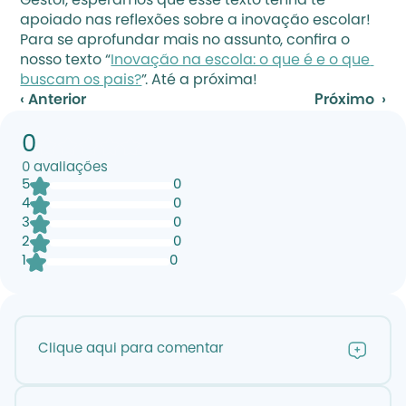
Gestor, esperamos que esse texto tenha te 
apoiado nas reflexões sobre a inovação escolar! 
Para se aprofundar mais no assunto, confira o 
nosso texto “
Inovação na escola: o que é e o que 
buscam os pais?
”. Até a próxima!
‹ Anterior
Próximo  ›
0
0
avaliações
5
0
4
0
3
0
2
0
1
0
Clique aqui para comentar