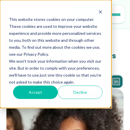
Entrar
This website stores cookies on your computer.
These cookies are used to improve your website
experience and provide more personalized services
to you, both on this website and through other
professores
media. To find out more about the cookies we use,
see our Privacy Policy.
Como engajar alunos nativos 
We won't track your information when you visit our
digitais?
site. But in order to comply with your preferences,
we'll have to use just one tiny cookie so that you're
not asked to make this choice again.
3 min
Accept
Decline