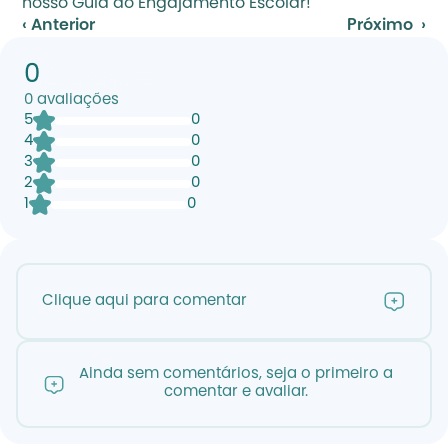
nosso Guia do Engajamento Escolar
!
‹ Anterior
Próximo  ›
0
0
avaliações
5
0
4
0
3
0
2
0
1
0
Clique aqui para comentar
Ainda sem comentários, seja o primeiro a
comentar e avaliar.