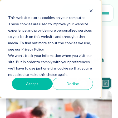
Entrar
This website stores cookies on your computer.
These cookies are used to improve your website
experience and provide more personalized services
to you, both on this website and through other
educacao
media. To find out more about the cookies we use,
see our Privacy Policy.
Educação na Finlândia: 
We won't track your information when you visit our
vantagens da aprendizagem 
site. But in order to comply with your preferences,
we'll have to use just one tiny cookie so that you're
experimental
not asked to make this choice again.
Accept
Decline
3 min