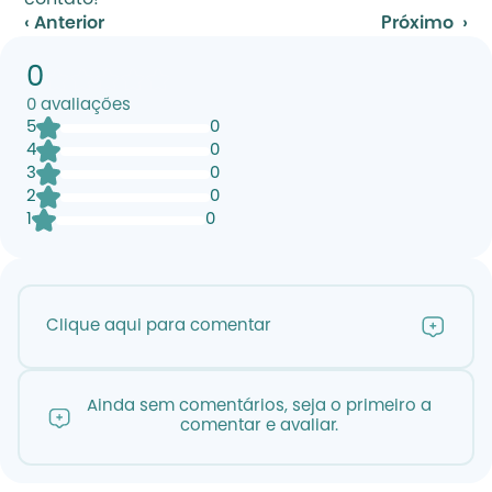
contato!
‹ Anterior
Próximo  ›
0
0
avaliações
5
0
4
0
3
0
2
0
1
0
Clique aqui para comentar
Ainda sem comentários, seja o primeiro a
comentar e avaliar.