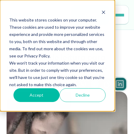
Entrar
This website stores cookies on your computer.
These cookies are used to improve your website
experience and provide more personalized services
to you, both on this website and through other
leitura
media. To find out more about the cookies we use,
see our Privacy Policy.
Atividades de leitura para 
We won't track your information when you visit our
mediação em sala de aula
site. But in order to comply with your preferences,
we'll have to use just one tiny cookie so that you're
not asked to make this choice again.
3 min
Accept
Decline