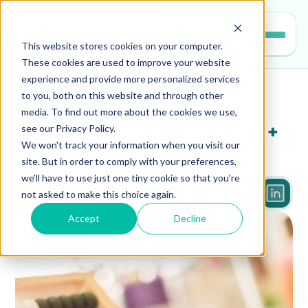
Entrar
This website stores cookies on your computer.
These cookies are used to improve your website
experience and provide more personalized services
to you, both on this website and through other
gestao-escolar
media. To find out more about the cookies we use,
see our Privacy Policy.
Reprovação escolar: causas + 
We won't track your information when you visit our
6 soluções eficientes
site. But in order to comply with your preferences,
we'll have to use just one tiny cookie so that you're
not asked to make this choice again.
3 min
Accept
Decline