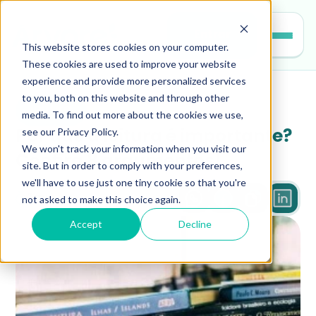
Entrar
This website stores cookies on your computer.
These cookies are used to improve your website
experience and provide more personalized services
to you, both on this website and through other
leitura
media. To find out more about the cookies we use,
see our Privacy Policy.
Por que a leitura é importante? 
We won't track your information when you visit our
Confira 8 argumentos!
site. But in order to comply with your preferences,
we'll have to use just one tiny cookie so that you're
not asked to make this choice again.
2 min
Accept
Decline