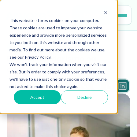
Entrar
This website stores cookies on your computer.
These cookies are used to improve your website
experience and provide more personalized services
to you, both on this website and through other
educacao
media. To find out more about the cookies we use,
see our Privacy Policy.
Empreendedorismo na 
We won't track your information when you visit our
educação: como aplicar
site. But in order to comply with your preferences,
we'll have to use just one tiny cookie so that you're
not asked to make this choice again.
3 min
Accept
Decline