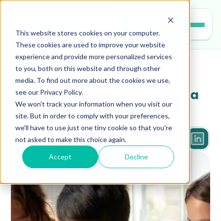
Entrar
This website stores cookies on your computer.
These cookies are used to improve your website
experience and provide more personalized services
to you, both on this website and through other
leitura
media. To find out more about the cookies we use,
see our Privacy Policy.
Educação Adventista: como a 
We won't track your information when you visit our
leitura pode ser aliada
site. But in order to comply with your preferences,
we'll have to use just one tiny cookie so that you're
not asked to make this choice again.
4 min
Accept
Decline