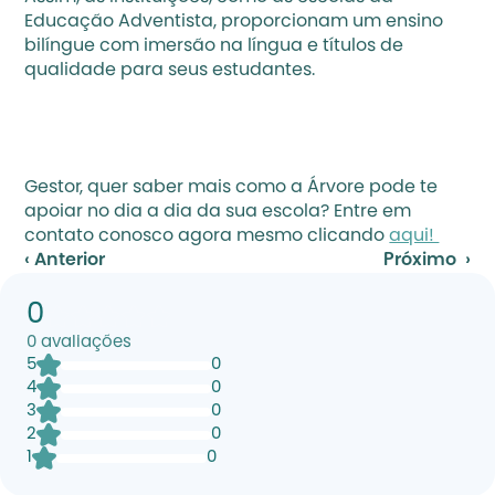
Educação Adventista, proporcionam um ensino 
bilíngue com imersão na língua e títulos de 
qualidade para seus estudantes.
Gestor, quer saber mais como a Árvore pode te 
apoiar no dia a dia da sua escola? Entre em 
contato conosco agora mesmo clicando 
aqui! 
‹ Anterior
Próximo  ›
0
0
avaliações
5
0
4
0
3
0
2
0
1
0