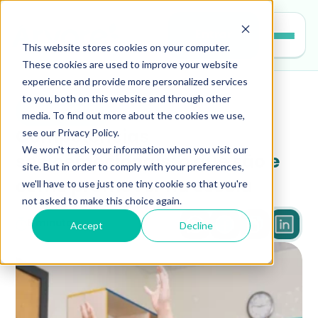
Entrar
This website stores cookies on your computer.
These cookies are used to improve your website
experience and provide more personalized services
to you, both on this website and through other
educacao
media. To find out more about the cookies we use,
see our Privacy Policy.
Competências 
We won't track your information when you visit our
socioemocionais: o que são e 
site. But in order to comply with your preferences,
we'll have to use just one tiny cookie so that you're
como promover na escola
not asked to make this choice again.
Accept
Decline
8 minutos