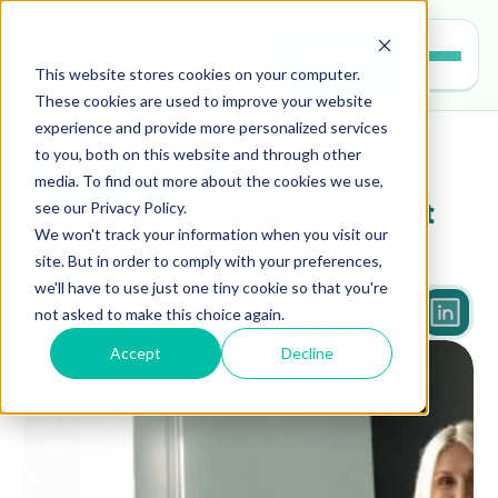
Entrar
This website stores cookies on your computer.
These cookies are used to improve your website
experience and provide more personalized services
to you, both on this website and through other
gestao-escolar
media. To find out more about the cookies we use,
see our Privacy Policy.
Veja os 6 benefícios do tablet 
We won't track your information when you visit our
na educação
site. But in order to comply with your preferences,
we'll have to use just one tiny cookie so that you're
not asked to make this choice again.
3 min
Accept
Decline