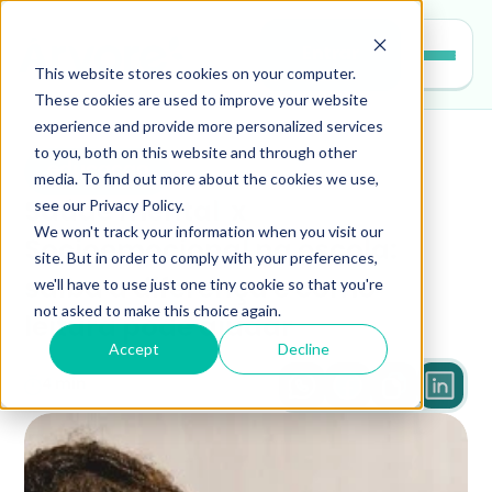
Entrar
This website stores cookies on your computer.
These cookies are used to improve your website
experience and provide more personalized services
to you, both on this website and through other
educacao
media. To find out more about the cookies we use,
see our Privacy Policy.
Saúde mental  x 
We won't track your information when you visit our
Socioemocional na escola: 
site. But in order to comply with your preferences,
we'll have to use just one tiny cookie so that you're
saiba a diferença e como 
not asked to make this choice again.
leitura pode ajudar
Accept
Decline
4 min