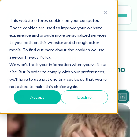
Entrar
This website stores cookies on your computer.
These cookies are used to improve your website
experience and provide more personalized services
to you, both on this website and through other
educacao
media. To find out more about the cookies we use,
see our Privacy Policy.
Recomposição da 
We won't track your information when you visit our
aprendizagem: o que é e como 
site. But in order to comply with your preferences,
we'll have to use just one tiny cookie so that you're
fazer?
not asked to make this choice again.
Accept
Decline
4 min