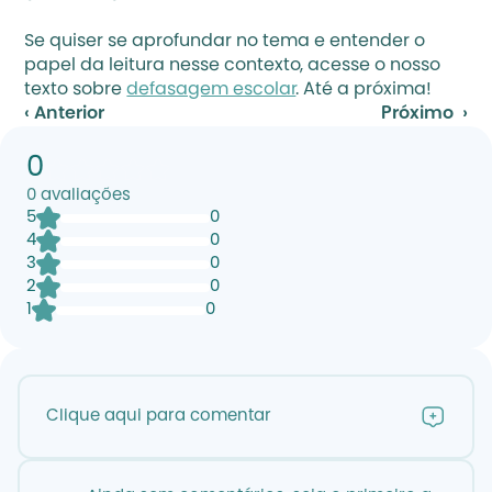
Se quiser se aprofundar no tema e entender o 
papel da leitura nesse contexto, acesse o nosso 
texto sobre 
defasagem escolar
. Até a próxima!
‹ Anterior
Próximo  ›
0
0
avaliações
5
0
4
0
3
0
2
0
1
0
Clique aqui para comentar