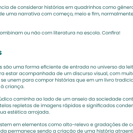
ncia de considerar histórias em quadrinhos como gênero 
ta de uma narrativa com começo, meio e fim, normalmente
ombinam ou não com literatura na escola. Confira!
s
 são uma forma eficiente de entrada no universo da lei
ra estar acompanhada de um discurso visual, com muitas 
 se unem para compor histórias que em um livro tradicio
à criança.
 lúdico caminha ao lado de um anseio da sociedade cont
elas repletas de imagens rápidas e significados conden
sua estética arrojada.
investem em elementos como alto-relevo e gradações de cor
ainda permanece sendo a criação de uma história atrae