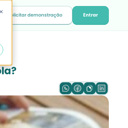
Solicitar demonstração
Entrar
d
la?