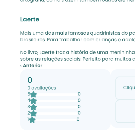
ortografia, como trazem também outros elemento
Laerte
Mais uma das mais famosas quadrinistas do país,
brasileiros. Para trabalhar com crianças e ad
No livro, Laerte traz a história de uma menini
sobre as relações sociais. Perfeito para muitos
‹ Anterior
0
Cliq
0
avaliações
5
0
4
0
3
0
2
0
1
0