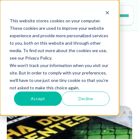
Entrar
This website stores cookies on your computer.
These cookies are used to improve your website
experience and provide more personalized services
to you, both on this website and through other
leitura
media. To find out more about the cookies we use,
see our Privacy Policy.
Por que você deve ler... A Ilha 
We won't track your information when you visit our
dos Dissidentes e A Ameaça 
site. But in order to comply with your preferences,
we'll have to use just one tiny cookie so that you're
Invisível
not asked to make this choice again.
Accept
Decline