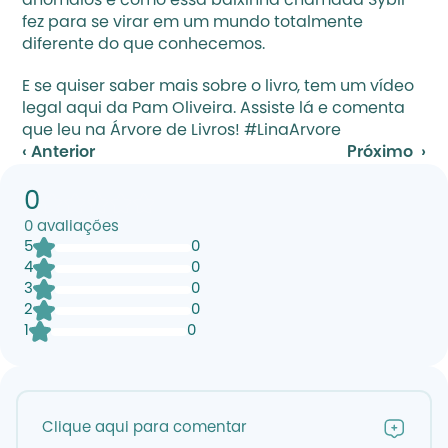
anômalos e como essa baixinha chamada Sybil 
fez para se virar em um mundo totalmente 
diferente do que conhecemos.
E se quiser saber mais sobre o livro, tem um vídeo 
legal 
aqui
 da Pam Oliveira. Assiste lá e comenta 
que leu na Árvore de Livros! #LinaArvore
‹ Anterior
Próximo  ›
0
0
avaliações
5
0
4
0
3
0
2
0
1
0
Clique aqui para comentar