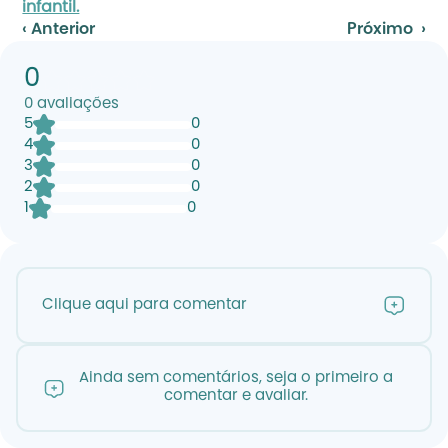
infantil.
‹ Anterior
Próximo  ›
0
0
avaliações
5
0
4
0
3
0
2
0
1
0
Clique aqui para comentar
Ainda sem comentários, seja o primeiro a
comentar e avaliar.