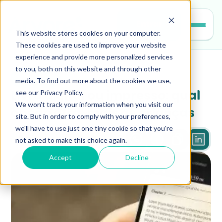
Entrar
This website stores cookies on your computer.
These cookies are used to improve your website
experience and provide more personalized services
to you, both on this website and through other
leitura
media. To find out more about the cookies we use,
see our Privacy Policy.
Livro digital ou impresso: qual 
We won't track your information when you visit our
opção atrai mais as crianças
site. But in order to comply with your preferences,
we'll have to use just one tiny cookie so that you're
not asked to make this choice again.
3 min
Accept
Decline