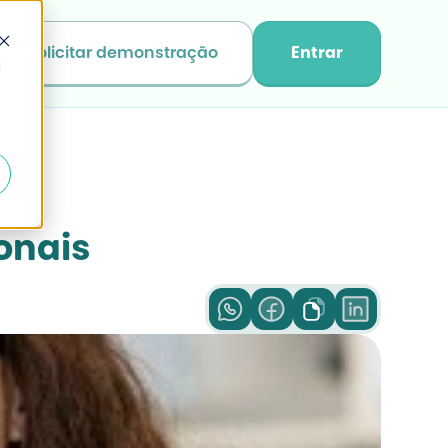
Solicitar demonstração
Entrar
d
onais