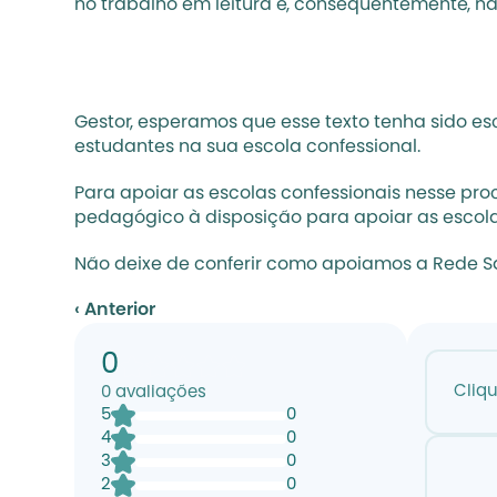
no trabalho em leitura e, consequentemente, na
Gestor, esperamos que esse texto tenha sido es
estudantes na sua escola confessional. 
Para apoiar as escolas confessionais nesse pro
pedagógico à disposição para apoiar as escolas 
Não deixe de conferir como apoiamos a Rede S
‹ Anterior
0
Cliq
0
avaliações
5
0
4
0
3
0
2
0