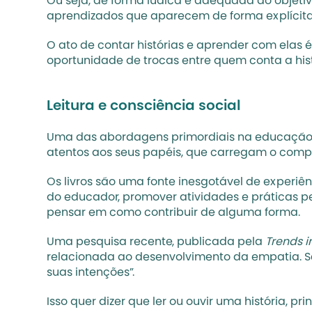
Ou seja, de forma lúdica e adequada ao objetivo
aprendizados que aparecem de forma explícita
O ato de contar histórias e aprender com elas é
oportunidade de trocas entre quem conta a hist
Leitura e consciência socia
l 
Uma das abordagens primordiais na educação cri
atentos aos seus papéis, que carregam o compr
Os livros são uma fonte inesgotável de experiên
do educador, promover atividades e práticas 
pensar em como contribuir de alguma forma. 
Uma 
pesquisa recente
, publicada pela 
Trends i
relacionada ao desenvolvimento da empatia. Se
suas intenções”. 
Isso quer dizer que ler ou ouvir uma história, p