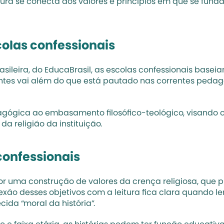
ura se conecta aos valores e princípios em que se fun
olas confessionais 
sileira, do 
EducaBrasil
, as escolas confessionais baseiam
antes vai além do que está pautado nas correntes pedagó
gógica ao embasamento filosófico-teológico, visando o 
 religião da instituição. 
 confessionais
 uma construção de valores da crença religiosa, que prio
onexão desses objetivos com a leitura fica clara quando 
da “moral da história”. 