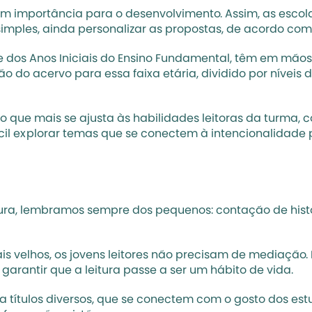
tem importância para o desenvolvimento. Assim, as escol
 simples, ainda personalizar as propostas, de acordo c
 e dos Anos Iniciais do Ensino Fundamental, têm em mão
 do acervo para essa faixa etária, dividido por níveis 
o que mais se ajusta às habilidades leitoras da turma, c
 fácil explorar temas que se conectem à intencionalidade
ura
, lembramos sempre dos pequenos: contação de história
elhos, os jovens leitores não precisam de mediação. Pel
arantir que a leitura passe a ser um hábito de vida. 
la títulos diversos, que se conectem com o gosto dos est