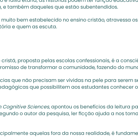
 e faixa etária, as histórias podem ter função educativ
, e também daqueles que estão subentendidos. 
 muito bem estabelecido no ensino cristão, atravessa os l
ória e quem as escuta. 
stã, proposta pelas escolas confessionais, é a consciên
omisso de transformar a comunidade, fazendo do mundo
cias que não precisam ser vividas na pele para serem se
pedagógicas que possibilitem aos estudantes conhecer 
n Cognitive Sciences
, apontou os benefícios da leitura p
gundo o autor da pesquisa, ler ficção ajuda a nos torn
rincipalmente aquelas fora da nossa realidade, é fundamen