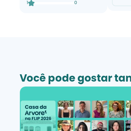
1
0
Você pode gostar t