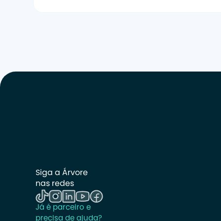
Siga a Árvore 
nas redes
Já é parceiro e 
precisa de ajuda? 