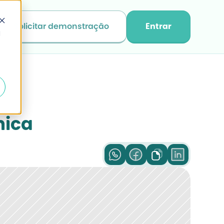
Solicitar demonstração
Entrar
d
mica