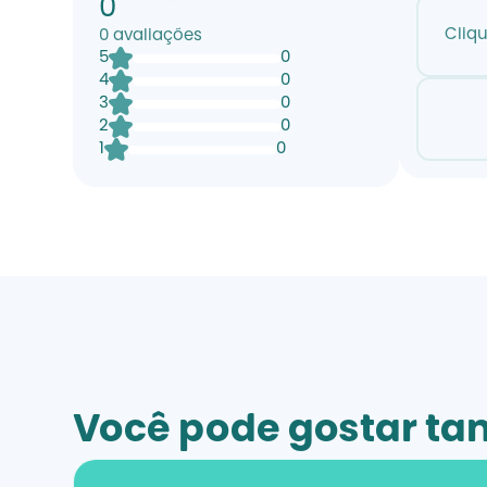
0
Cliq
0
avaliações
5
0
4
0
3
0
2
0
1
0
Você pode gostar t