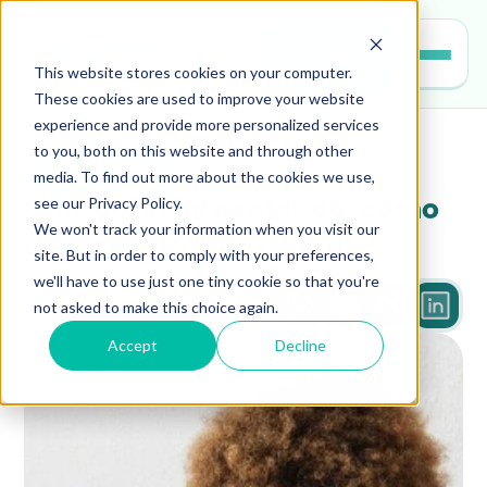
Entrar
This website stores cookies on your computer.
These cookies are used to improve your website
experience and provide more personalized services
to you, both on this website and through other
professores
media. To find out more about the cookies we use,
see our Privacy Policy.
Curadoria de conteúdo: como 
We won't track your information when you visit our
praticar em sala de aula
site. But in order to comply with your preferences,
we'll have to use just one tiny cookie so that you're
not asked to make this choice again.
4 min
Accept
Decline