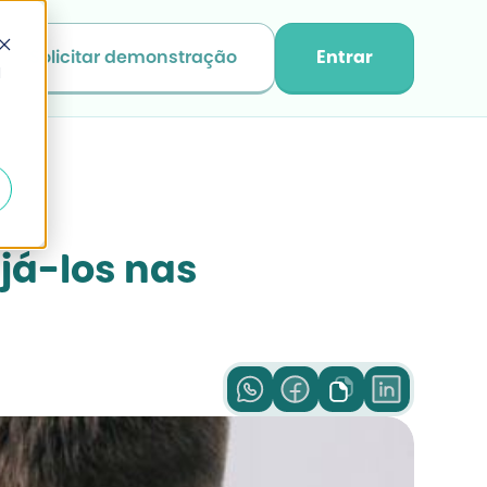
Solicitar demonstração
Entrar
d
á-los nas 