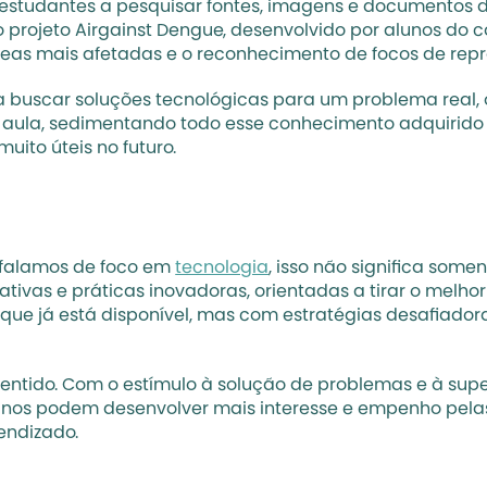
 estudantes a pesquisar fontes, imagens e documentos d
projeto Airgainst Dengue, desenvolvido por alunos do co
reas mais afetadas e o reconhecimento de focos de rep
 a buscar soluções tecnológicas para um problema real, 
a aula, sedimentando todo esse conhecimento adquirid
uito úteis no futuro.
 falamos de foco em 
tecnologia
, isso não significa som
ativas e práticas inovadoras, orientadas a tirar o melhor
o que já está disponível, mas com estratégias desafiador
sentido. Com o estímulo à solução de problemas e à sup
alunos podem desenvolver mais interesse e empenho pelas
endizado.