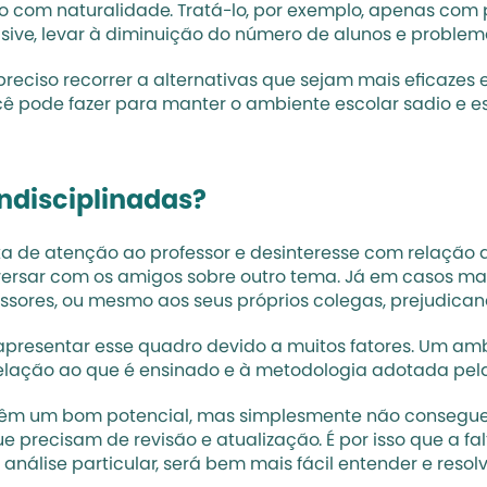
o com naturalidade. Tratá-lo, por exemplo, apenas com 
ive, levar à diminuição do número de alunos e problema
 preciso recorrer a alternativas que sejam mais eficazes e
cê pode fazer para manter o ambiente escolar sadio e e
indisciplinadas?
alta de atenção ao professor e desinteresse com relação 
versar com os amigos sobre outro tema. Já em casos mai
essores, ou mesmo aos seus próprios colegas, prejudica
apresentar esse quadro devido a muitos fatores. Um amb
relação ao que é ensinado e à metodologia adotada pela
e têm um bom potencial, mas simplesmente não consegu
ue precisam de revisão e atualização. É por isso que a f
lise particular, será bem mais fácil entender e resolv