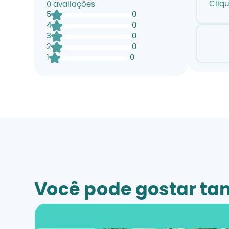
Cliq
0
avaliações
5
0
4
0
3
0
2
0
1
0
Você pode gostar t