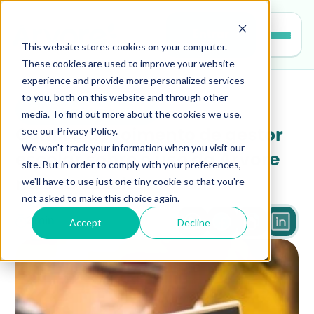
Entrar
This website stores cookies on your computer.
These cookies are used to improve your website
experience and provide more personalized services
to you, both on this website and through other
arvore-na-escola
media. To find out more about the cookies we use,
see our Privacy Policy.
Confira depoimento de gestor 
We won't track your information when you visit our
escolar sobre o uso da Árvore 
site. But in order to comply with your preferences,
we'll have to use just one tiny cookie so that you're
na sua escola
not asked to make this choice again.
Accept
Decline
2 min