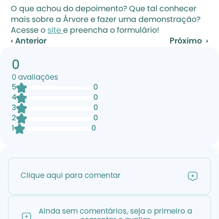
O que achou do depoimento? Que tal conhecer 
mais sobre a Árvore e fazer uma demonstração? 
Acesse o 
site 
e preencha o formulário!
‹ Anterior
Próximo  ›
0
0
avaliações
5
0
4
0
3
0
2
0
1
0
Clique aqui para comentar
Ainda sem comentários, seja o primeiro a