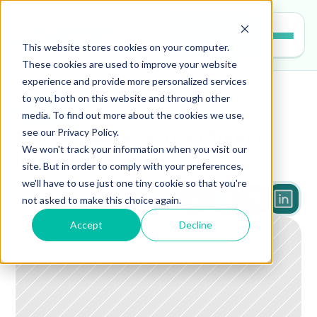
Entrar
This website stores cookies on your computer.
These cookies are used to improve your website
experience and provide more personalized services
to you, both on this website and through other
leitura
media. To find out more about the cookies we use,
see our Privacy Policy.
6 ações para se incentivar a 
We won't track your information when you visit our
leitura na escola
site. But in order to comply with your preferences,
we'll have to use just one tiny cookie so that you're
not asked to make this choice again.
5 min
Accept
Decline