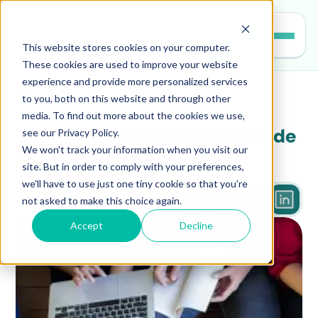
Entrar
This website stores cookies on your computer.
These cookies are used to improve your website
experience and provide more personalized services
to you, both on this website and through other
educacao
media. To find out more about the cookies we use,
see our Privacy Policy.
Volta às aulas: exemplo real de 
We won't track your information when you visit our
como se preparar
site. But in order to comply with your preferences,
we'll have to use just one tiny cookie so that you're
not asked to make this choice again.
2 min
Accept
Decline