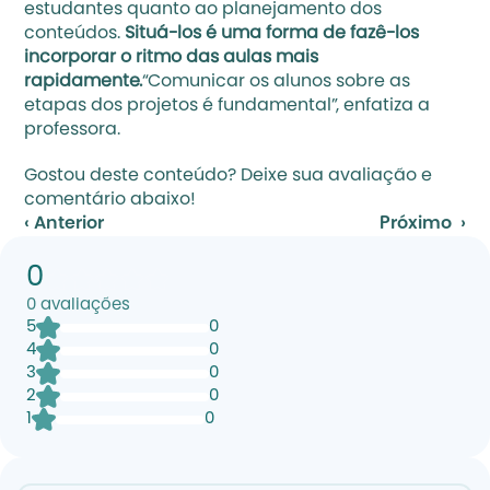
estudantes quanto ao planejamento dos 
conteúdos. 
Situá-los é uma forma de fazê-los 
incorporar o ritmo das aulas mais 
rapidamente.
“Comunicar os alunos sobre as 
etapas dos projetos é fundamental”, enfatiza a 
professora.
Gostou deste conteúdo? Deixe sua avaliação e 
comentário abaixo!
‹ Anterior
Próximo  ›
0
0
avaliações
5
0
4
0
3
0
2
0
1
0