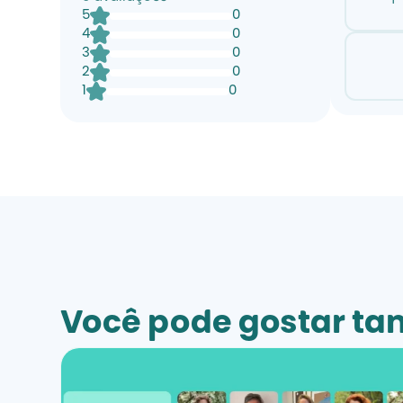
5
0
4
0
3
0
2
0
1
0
Você pode gostar t