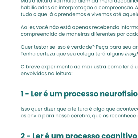
Mas a leitura vai muito além da mera decodifica
habilidades de interpretação e compreensão. A 
tudo o que já aprendemos e vivemos até aque
Ao ler, você não está apenas recebendo informa
compreendido de maneiras diferentes por cada
Quer testar se isso é verdade? Peça para seu a
Tenho certeza que seu colega terá alguns 
insig
O breve experimento acima ilustra como ler é u
envolvidos na leitura:
1 - Ler é um processo neurofisi
Isso quer dizer que a leitura é algo que aconte
os envia para nosso cérebro, que os reconhece 
2 - Ler é um processo cognitivo