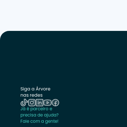
Siga a Árvore 
nas redes
Já é parceiro e 
precisa de ajuda? 
Fale com a gente!