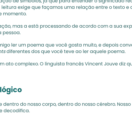
ção de símbolos, já que para entender o significado real
leitura exige que façamos uma relação entre o texto e a 
le momento.
ção, mas a está processando de acordo com a sua experi
 pessoa. 
migo ler um poema que você gosta muito, e depois conver
hts
 diferentes dos que você teve ao ler aquele poema.
m ato complexo. O linguista francês Vincent Jouve diz q
ológico
ce dentro do nosso corpo, dentro do nosso cérebro. Nosso 
e decodifica.
 