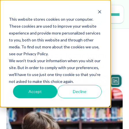
Entrar
This website stores cookies on your computer.
These cookies are used to improve your website
experience and provide more personalized services
to you, both on this website and through other
educacao
media. To find out more about the cookies we use,
see our Privacy Policy.
Como as novas tecnologias 
We won't track your information when you visit our
ajudam o ensino da leitura
site. But in order to comply with your preferences,
we'll have to use just one tiny cookie so that you're
not asked to make this choice again.
2 min
Accept
Decline