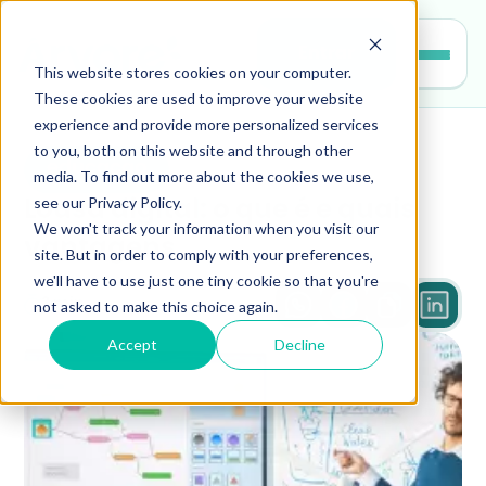
Entrar
This website stores cookies on your computer.
These cookies are used to improve your website
experience and provide more personalized services
to you, both on this website and through other
educacao
media. To find out more about the cookies we use,
see our Privacy Policy.
Lousa digital: o que é e quais 
We won't track your information when you visit our
vantagens
site. But in order to comply with your preferences,
we'll have to use just one tiny cookie so that you're
not asked to make this choice again.
3 min
Accept
Decline