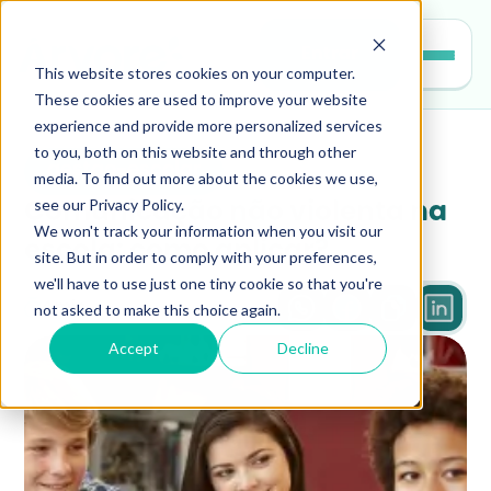
Entrar
This website stores cookies on your computer.
These cookies are used to improve your website
experience and provide more personalized services
to you, both on this website and through other
gestao-escolar
media. To find out more about the cookies we use,
see our Privacy Policy.
Comunicação não violenta na 
We won't track your information when you visit our
escola: como aplicar?
site. But in order to comply with your preferences,
we'll have to use just one tiny cookie so that you're
not asked to make this choice again.
4 min
Accept
Decline