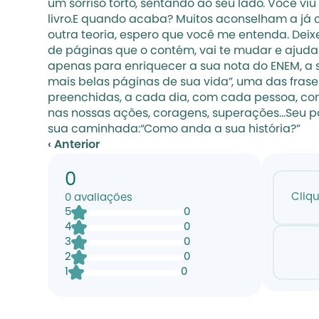
um sorriso torto, sentando ao seu lado. Você v
livro.E quando acaba? Muitos aconselham a já 
outra teoria, espero que você me entenda. Deixe
de páginas que o contém, vai te mudar e ajuda
apenas para enriquecer a sua nota do ENEM, a sua
mais belas páginas de sua vida”, uma das frase
preenchidas, a cada dia, com cada pessoa, com 
nas nossas ações, coragens, superações...Seu p
sua caminhada:“Como anda a sua história?”
‹ Anterior
0
Cliq
0
avaliações
5
0
4
0
3
0
2
0
1
0