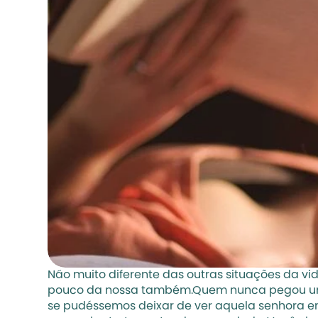
Não muito diferente das outras situações da vid
pouco da nossa também.Quem nunca pegou um ôn
se pudéssemos deixar de ver aquela senhora e