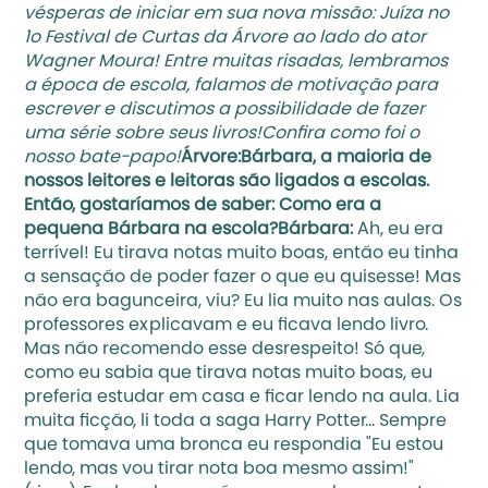
vésperas de iniciar em sua nova missão: 
Juíza no 
1o Festival de Curtas da Árvore
 ao lado do ator 
Wagner Moura! Entre muitas risadas, lembramos 
a época de escola, falamos de motivação para 
escrever e discutimos a possibilidade de fazer 
uma série sobre seus livros!Confira como foi o 
nosso bate-papo!
Árvore:Bárbara, a maioria de 
nossos leitores e leitoras são ligados a escolas. 
Então, gostaríamos de saber: Como era a 
pequena Bárbara na escola?Bárbara: 
Ah, eu era 
terrível! Eu tirava notas muito boas, então eu tinha 
a sensação de poder fazer o que eu quisesse! Mas 
não era bagunceira, viu? Eu lia muito nas aulas. Os 
professores explicavam e eu ficava lendo livro. 
Mas não recomendo esse desrespeito! Só que, 
como eu sabia que tirava notas muito boas, eu 
preferia estudar em casa e ficar lendo na aula. Lia 
muita ficção, li toda a saga Harry Potter… Sempre 
que tomava uma bronca eu respondia "Eu estou 
lendo, mas vou tirar nota boa mesmo assim!" 