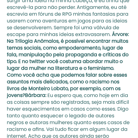
surgir uma ideia na minha cabeça, e eu tinha que 
escrevê-la para não perder. Antigamente, eu até 
escrevia em fóruns de RPG minhas fantasias para 
usarem como aventuras em jogos para as ideias 
se desenvolverem. Sempre foi uma válvula de 
escape para minhas ideias extravasarem. 
Árvore: 
Na Trilogia Anômalos, é possível encontrar muitos 
temas sociais, como empoderamento, lugar de 
fala, manipulação pela propaganda e críticas do 
tipo. E no twitter você costuma 
abordar muito o 
lugar da mulher na literatura
 e o feminismo.  
Como você acha que podemos falar sobre esses 
assuntos mais delicados, como o racismo nos 
livros de Monteiro Lobato, por exemplo, com os 
jovens?Bárbara: 
Eu espero que, como hoje em dia 
as coisas sempre são registradas, seja mais difícil 
haver esquecimentos em casos como esses. Digo 
tanto quanto esquecer o legado de autores 
negros e autoras mulheres quanto esses casos de 
racismo e afins. Vai tudo ficar em algum lugar da 
internet. Acho que os autores ainda serão 