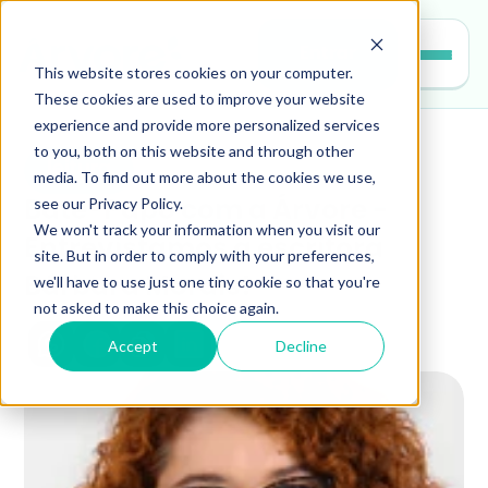
Entrar
This website stores cookies on your computer.
These cookies are used to improve your website
experience and provide more personalized services
to you, both on this website and through other
leitura
media. To find out more about the cookies we use,
see our Privacy Policy.
Bate-Papo com a Árvore - 
We won't track your information when you visit our
Entrevistamos a escritora 
site. But in order to comply with your preferences,
we'll have to use just one tiny cookie so that you're
Bárbara Morais!
not asked to make this choice again.
Accept
Decline