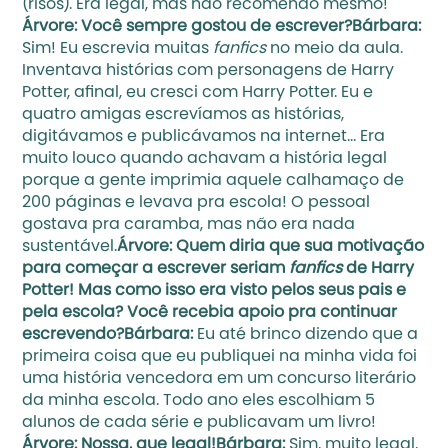
(risos). Era legal, mas não recomendo mesmo!
Árvore: Você sempre gostou de escrever?Bárbara: 
Sim! Eu escrevia muitas 
fanfics
 no meio da aula. 
Inventava histórias com personagens de Harry 
Potter, afinal, eu cresci com Harry Potter. Eu e 
quatro amigas escrevíamos as histórias, 
digitávamos e publicávamos na internet… Era 
muito louco quando achavam a história legal 
porque a gente imprimia aquele calhamaço de 
200 páginas e levava pra escola! O pessoal 
gostava pra caramba, mas não era nada 
sustentável.
Árvore: Quem diria que sua motivação 
para começar a escrever seriam 
fanfics
 de Harry 
Potter! Mas como isso era visto pelos seus pais e 
pela escola? Você recebia apoio pra continuar 
escrevendo?Bárbara: 
Eu até brinco dizendo que a 
primeira coisa que eu publiquei na minha vida foi 
uma história vencedora em um concurso literário 
da minha escola. Todo ano eles escolhiam 5 
alunos de cada série e publicavam um livro!
Árvore: Nossa, que legal!Bárbara: 
Sim, muito legal, 