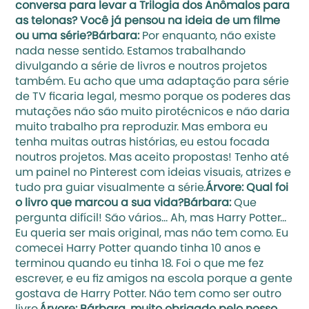
conversa para levar a Trilogia dos Anômalos para 
as telonas? Você já pensou na ideia de um filme 
ou uma série?Bárbara: 
Por enquanto, não existe 
nada nesse sentido. Estamos trabalhando 
divulgando a série de livros e noutros projetos 
também. Eu acho que uma adaptação para série 
de TV ficaria legal, mesmo porque os poderes das 
mutações não são muito pirotécnicos e não daria 
muito trabalho pra reproduzir. Mas embora eu 
tenha muitas outras histórias, eu estou focada 
noutros projetos. Mas aceito propostas! 
Tenho até 
um painel no Pinterest
 com ideias visuais, atrizes e 
tudo pra guiar visualmente a série.
Árvore: Qual foi 
o livro que marcou a sua vida?Bárbara: 
Que 
pergunta difícil! São vários… Ah, mas Harry Potter… 
Eu queria ser mais original, mas não tem como. Eu 
comecei Harry Potter quando tinha 10 anos e 
terminou quando eu tinha 18. Foi o que me fez 
escrever, e eu fiz amigos na escola porque a gente 
gostava de Harry Potter. Não tem como ser outro 