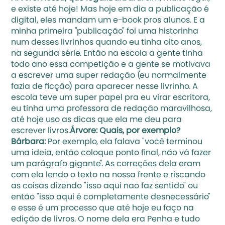
e existe até hoje! Mas hoje em dia a publicação é 
digital, eles mandam um e-book pros alunos. E a 
minha primeira "publicação" foi uma historinha 
num desses livrinhos quando eu tinha oito anos, 
na segunda série. Então na escola a gente tinha 
todo ano essa competição e a gente se motivava 
a escrever uma super redação (eu normalmente 
fazia de ficção) para aparecer nesse livrinho. A 
escola teve um super papel pra eu virar escritora, 
eu tinha uma professora de redação maravilhosa, 
até hoje uso as dicas que ela me deu para 
escrever livros.
Árvore: Quais, por exemplo?
Bárbara: 
Por exemplo, ela falava "você terminou 
uma ideia, então coloque ponto final, não vá fazer 
um parágrafo gigante". As correções dela eram 
com ela lendo o texto na nossa frente e riscando 
as coisas dizendo "isso aqui nao faz sentido" ou 
então "isso aqui é completamente desnecessário" 
e esse é um processo que até hoje eu faço na 
edição de livros. O nome dela era Penha e tudo 