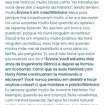
isso me marcou muito. Dicas como "na introdução 
você deve dar o espírito da história”, ainda lembro 
muito.
Árvore: E em casa?Bárbara: 
Meus pais 
sempre me incentivaram muito a ler e a escrever! 
Foi uma surpresa muito boa quando eu apareci 
de repente falando "Ah, escrevi um livro e vou 
publicar", porque na hora ninguém acreditou! 
(risos) e foi um impacto muito positivo. Na hora 
ninguém acreditou, mas hoje em dia quando 
minha mãe me vê assistindo a uma série no 
Netflix ela pergunta "Ei, você não tinha que estar 
escrevendo um livro"?
Árvore: Você estudou dois 
anos de Engenharia Elétrica e depois se formou 
em Economia. Como que as suas histórias com 
Harry Potter continuaram te motivando a 
escrever? Você nunca pensou em desistir e focar 
noutras coisas? O que manteve a paixão?Bárbara: 
Eu sempre gostei muito de inventar histórias. Por 
exemplo, quando eu era criança, fazia novelinhas 
com minhas bonecas. Sempre foi muito natural 