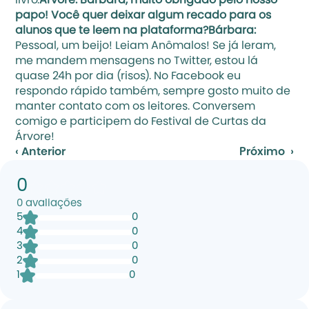
livro.
Árvore: Bárbara, muito obrigado pelo nosso 
papo! Você quer deixar algum recado para os 
alunos que te leem na plataforma?Bárbara: 
Pessoal, um beijo! Leiam 
Anômalos
! Se já leram, 
me mandem mensagens no 
Twitter
, estou lá 
quase 24h por dia (risos). No 
Facebook
 eu 
respondo rápido também, sempre gosto muito de 
manter contato com os leitores. Conversem 
comigo e participem do Festival de Curtas da 
Árvore!
‹ Anterior
Próximo  ›
0
0
avaliações
5
0
4
0
3
0
2
0
1
0