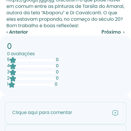
https://goo.gl/jggojg
. Discutam o que pode haver 
em comum entre as pinturas de Tarsila do Amaral, 
autora da tela “Abaporu” e Di Cavalcanti. O que 
eles estavam propondo, no começo do século 20?
Bom trabalho e boas reflexões! 
‹ Anterior
Próximo  ›
0
0
avaliações
5
0
4
0
3
0
2
0
1
0
Clique aqui para comentar