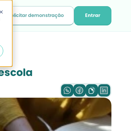
Solicitar demonstração
Entrar
d
 escola