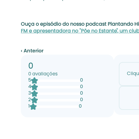
Ouça o episódio do nosso podcast Plantando His
FM e apresentadora no "Põe no Estante", um clu
‹ Anterior
0
Cliq
0
avaliações
5
0
4
0
3
0
2
0
1
0